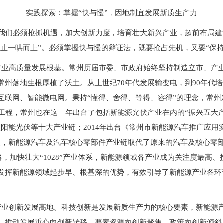
实践探索：掌握“快与慢”，因地制宜发展新质生产力
们必须抢抓机遇，加大创新力度，培育壮大新兴产业，超前布局建
防止一哄而上”。必须掌握快与慢的辩证法，既要抢占先机，又要“保持
业高质量发展根基。常州历届市委、市政府始终坚持制造立市、产
州落地生根厚植了沃土。从上世纪70年代发展输变电，到90年代培育光
互联网、智能微电网。秉持“懂得、舍得、等得、容得”的理念，常
”工程，常州也在这一年出台了包括新能源光伏产业在内的“振兴五大产
阳能光伏等十大产业链；2014年出台《常州市新能源汽车推广应
.0版，新能源汽车及汽车核心零部件产业链取代了原来的汽车及核心
展战略，加快壮大“1028”产业体系，新能源领域各产业成为关注度最
发挥新能源领域起步早、根基深的优势，有效引导了新能源产业各环
业创新发展高地。科技创新是发展新质生产力的核心要素，新能源
，推动发展重心向创新转移、要素资源向创新聚焦、政策向创新倾斜