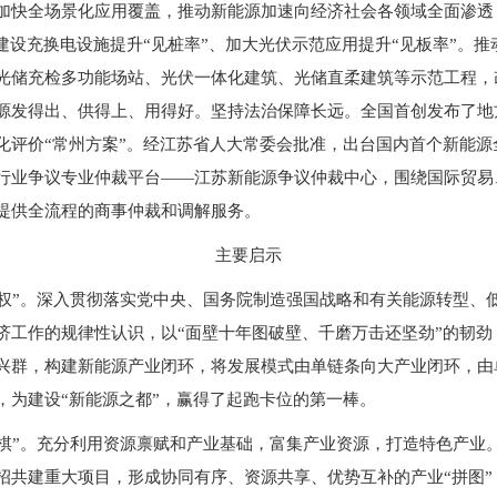
加快全场景化应用覆盖，推动新能源加速向经济社会各领域全面渗透
建设充换电设施提升“见桩率”、加大光伏示范应用提升“见板率”。
光储充检多功能场站、光伏一体化建筑、光储直柔建筑等示范工程，
源发得出、供得上、用得好。坚持法治保障长远。全国首创发布了地
化评价“常州方案”。经江苏省人大常委会批准，出台国内首个新能
行业争议专业仲裁平台——江苏新能源争议仲裁中心，围绕国际贸易
提供全流程的商事仲裁和调解服务。
主要启示
”。深入贯彻落实党中央、国务院制造强国战略和有关能源转型、
济工作的规律性认识，以“面壁十年图破壁、千磨万击还坚劲”的韧
兴群，构建新能源产业闭环，将发展模式由单链条向大产业闭环，由
，为建设“新能源之都”，赢得了起跑卡位的第一棒。
”。充分利用资源禀赋和产业基础，富集产业资源，打造特色产业
招共建重大项目，形成协同有序、资源共享、优势互补的产业“拼图