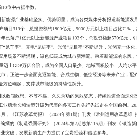
前10位中占据半数。
新能源产业基础坚实、优势明显，成为各类媒体分析报道新能源发展
户项目319个，总投资额约1800亿元，5000万元以上项目占比71
今年已落户1亿元以上新能源产业项目103个，总投资额超570亿元，
“见车率”、充电“见桩率”、光伏“见板率”不断提升，光储充一体
应用场景不断涌现，绿色低碳成为城市新潮流。乘着新能源的东风，
质量迈上GDP万亿台阶，成为全国人口最少、地域面积较小、人均水
范市；正进一步全面竞逐氢能、合成生物、低空经济等未来产业，配
全方位崛起，支撑城市能级的持续性跃升。
以敢闯敢想、不等不靠、久久为功的果敢姿态，持续推进全面深化改
工业稳增长和转型升级为代表的多项工作先行先试走在全国前列。20
月，《江苏改革简报》（2024年第1期）刊发《常州运用改革思维 
编撰的《制造强国研究》（2024年第2期总第115期）刊发《 锻造
产业突破，发展新质生产力提供了宝贵经验和借鉴参考。