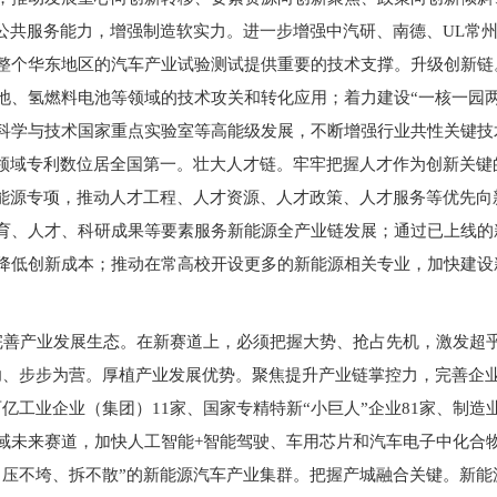
和公共服务能力，增强制造软实力。进一步增强中汽研、南德、UL常
整个华东地区的汽车产业试验测试提供重要的技术支撑。升级创新链
池、氢燃料电池等领域的技术攻关和转化应用；着力建设“一核一园
科学与技术国家重点实验室等高能级发展，不断增强行业共性关键技
池领域专利数位居全国第一。壮大人才链。牢牢把握人才作为创新关
新能源专项，推动人才工程、人才资源、人才政策、人才服务等优先
育、人才、科研成果等要素服务新能源全产业链发展；通过已上线的
降低创新成本；推动在常高校开设更多的新能源相关专业，加快建设
善产业发展生态。在新赛道上，必须把握大势、抢占先机，激发超乎
功、步步为营。厚植产业发展优势。聚焦提升产业链掌控力，完善企业
亿工业企业（集团）11家、国家专精特新“小巨人”企业81家、制造
域未来赛道，加快人工智能+智能驾驶、车用芯片和汽车电子中化合
、压不垮、拆不散”的新能源汽车产业集群。把握产城融合关键。新