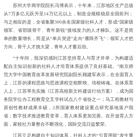
苏州大学商学院院长冯博表示，十年来，江苏地区生产总值
从7万多亿元跃升至14万亿元以上，制造业规模稳居全国前列；
与之相应的是，全省集聚300余名国家级社科人才，形成“国家级
领军、省部级骨干、青年新锐”接续发力的人才梯队。这不是简
单的数量增长，而是从“单兵突进”走向“雁阵齐飞”：领军人才把
方向，骨干人才挑大梁，青年人才蓄后劲。
“十年间，我深切感到江苏坚持育人与育才并举，为构建适
配自主知识创新的社科人才培育体系提供了良好基础。”南京师
范大学中国教育改革发展研究院副院长顾建军表示，在全面育人
上，江苏的课程思政与思政课程交相辉映、培根铸魂。在体系育
人上，江苏率先实施《江苏高校新文科建设行动方案》，成为国
务院学位办工程教育交叉学科试点八个省份之一；马工程教材与
原创性教材成果丰硕，2所国家教材建设重点研究基地落户我
省；数字技术推进教育变革，育人体系更加完善。在开放育人方
面，家校社力量整合不断强化，国际交流日益繁荣。
江苏立足构建自主知识体系，社科人才的“引育用留”发生重