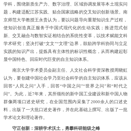
学科，围绕新质生产力、数字治理、区域协调发展等本土现实问
题，构建适配江苏实践、贴合国家战略的交叉知识创新场景。南
京师范大学教授王永贵认为，要以问题导向重塑知识生产过程，
使知识创造真正服务于中国式现代化的生动实践；推进范式创
新、交叉融合与数智实证相结合的系统性变革，以技术赋能文科
学术研究；坚决打破“文文”“文理”边界，鼓励跨学科协同与立足
实践的知识产出，提炼具有主体性的标识性概念，从而构建起彰
显中国特色、回应时代巨变的自主知识体系。
南京大学学术委员会副主任、人文社会科学资深教授周晓虹
认为，要创建中国社会学乃至社会科学的自主知识体系，应该从
回答“人民之问”入手，回答“中国之问”“世界之问”和“时代之
问”。为此，近7年来，其所领衔的新中国工业建设和新中国人物
群像两项口述史研究，在全国范围内采集了2000余人的口述史
料，出版了一大批口述史著作，并在此基础上撰写、出版了一批
学术论文和理论著作。
守正创新：深耕学术沃土，勇攀科研能级之峰