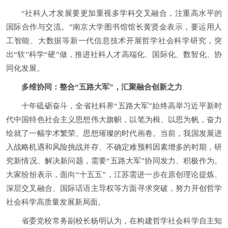
“社科人才发展要更加重视多学科交叉融合，注重高水平的
国际合作与交流。”南京大学图书馆馆长黄贤金表示，要运用人
工智能、大数据等新一代信息技术开展哲学社会科学研究，突
出“软”科学“硬”做，推进社科人才高端化、国际化、数智化、协
同化发展。
多维协同：整合“五路大军”，汇聚融合创新之力
十年砥砺奋斗，全省社科界“五路大军”始终高举习近平新时
代中国特色社会主义思想伟大旗帜，以笔为楫、以思为帆，奋力
绘就了一幅学术繁荣、思想璀璨的时代画卷。当前，我国发展进
入战略机遇和风险挑战并存、不确定难预料因素增多的时期，研
究新情况、解决新问题，需要“五路大军”协同发力、积极作为。
大家纷纷表示，面向“十五五”，江苏需进一步在原创理论提炼、
深层交叉融合、国际话语主导权等方面寻求突破，努力开创哲学
社会科学高质量发展新局面。
省委党校常务副校长杨明认为，在构建哲学社会科学自主知