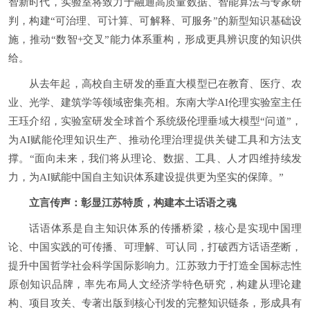
智新时代，实验室将致力于融通高质量数据、智能算法与专家研
判，构建“可治理、可计算、可解释、可服务”的新型知识基础设
施，推动“数智+交叉”能力体系重构，形成更具辨识度的知识供
给。
从去年起，高校自主研发的垂直大模型已在教育、医疗、农
业、光学、建筑学等领域密集亮相。东南大学AI伦理实验室主任
王珏介绍，实验室研发全球首个系统级伦理垂域大模型“问道”，
为AI赋能伦理知识生产、推动伦理治理提供关键工具和方法支
撑。“面向未来，我们将从理论、数据、工具、人才四维持续发
力，为AI赋能中国自主知识体系建设提供更为坚实的保障。”
立言传声：彰显江苏特质，构建本土话语之魂
话语体系是自主知识体系的传播桥梁，核心是实现中国理
论、中国实践的可传播、可理解、可认同，打破西方话语垄断，
提升中国哲学社会科学国际影响力。江苏致力于打造全国标志性
原创知识品牌，率先布局人文经济学特色研究，构建从理论建
构、项目攻关、专著出版到核心刊发的完整知识链条，形成具有