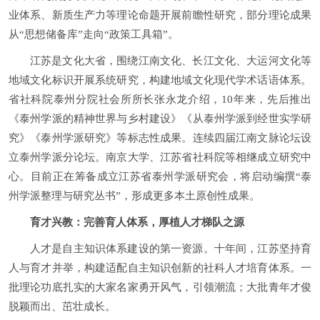
业体系、新质生产力等理论命题开展前瞻性研究，部分理论成果
从“思想储备库”走向“政策工具箱”。
江苏是文化大省，围绕江南文化、长江文化、大运河文化等
地域文化标识开展系统研究，构建地域文化现代学术话语体系。
省社科院泰州分院社会所所长张永龙介绍，10年来，先后推出
《泰州学派的精神世界与乡村建设》《从泰州学派到经世实学研
究》《泰州学派研究》等标志性成果。连续四届江南文脉论坛设
立泰州学派分论坛。南京大学、江苏省社科院等相继成立研究中
心。目前正在筹备成立江苏省泰州学派研究会，将启动编撰“泰
州学派整理与研究丛书”，形成更多本土原创性成果。
育才兴教：完善育人体系，厚植人才梯队之源
人才是自主知识体系建设的第一资源。十年间，江苏坚持育
人与育才并举，构建适配自主知识创新的社科人才培育体系。一
批理论功底扎实的大家名家勇开风气，引领潮流；大批青年才俊
脱颖而出、茁壮成长。