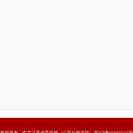
版权所有：中共江苏省委党校（江苏行政学院）
苏ICP备05055522号